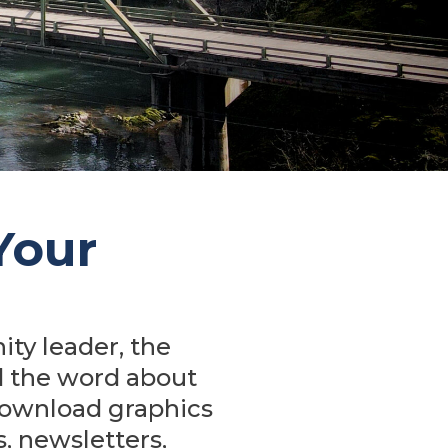
Your
ty leader, the
ad the word about
 download graphics
, newsletters,